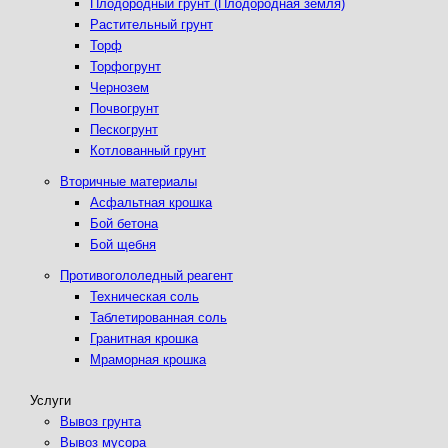
Плодородный грунт (Плодородная земля)
Растительный грунт
Торф
Торфогрунт
Чернозем
Почвогрунт
Пескогрунт
Котлованный грунт
Вторичные материалы
Асфальтная крошка
Бой бетона
Бой щебня
Противогололедный реагент
Техническая соль
Таблетированная соль
Гранитная крошка
Мраморная крошка
Услуги
Вывоз грунта
Вывоз мусора