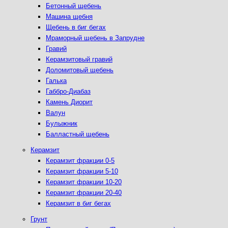
Бетонный щебень
Машина щебня
Щебень в биг бегах
Мраморный щебень в Запрудне
Гравий
Керамзитовый гравий
Доломитовый щебень
Галька
Габбро-Диабаз
Камень Диорит
Валун
Булыжник
Балластный щебень
Керамзит
Керамзит фракции 0-5
Керамзит фракции 5-10
Керамзит фракции 10-20
Керамзит фракции 20-40
Керамзит в биг бегах
Грунт