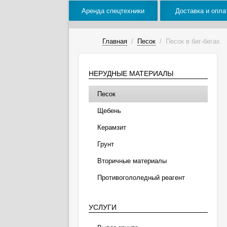
Аренда спецтехники
Доставка и опла
Главная
/
Песок
/
Песок в биг-бегах
НЕРУДНЫЕ МАТЕРИАЛЫ
Песок
Щебень
Керамзит
Грунт
Вторичные материалы
Противогололедный реагент
УСЛУГИ