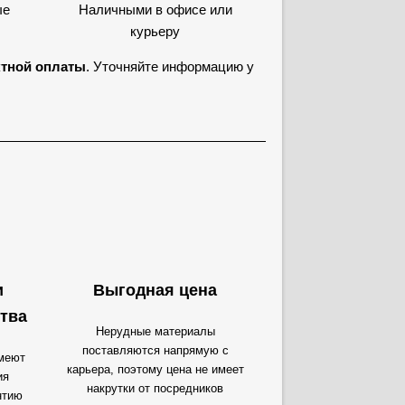
ые
Наличными в офисе или
курьеру
ктной оплаты
. Уточняйте информацию у
и
Выгодная цена
тва
Нерудные материалы
поставляются напрямую с
меют
карьера, поэтому цена не имеет
ия
накрутки от посредников
нтию